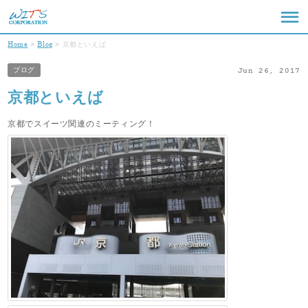
ウィッ
Home
Blog
京都といえば
ツ
Jun 26, 2017
ブログ
コー
京都といえば
ポ
京都でスイーツ関連のミーティング！
レー
ショ
ン