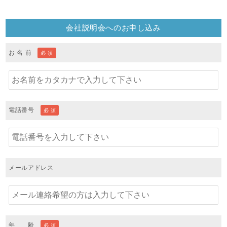
会社説明会へのお申し込み
お 名 前
必 須
電話番号
必 須
メールアドレス
年 齢
必 須